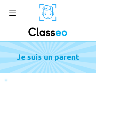
Class
eo
Je suis un parent