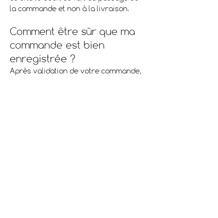
la commande et non à la livraison.
Comment être sûr que ma
commande est bien
enregistrée ?
Après validation de votre commande,
deux mails de confirmation seront
envoyés sur la boîte mail que vous
avez renseigné lors de la commande.
Le premier de Digiteal, notre banque
,valide le transfert bancaire. Le
second est envoyé à partir de notre
plateforme et contient le détail de
votre achat.
Pensez bien à vérifier dans votre
courrier indésirable (spam). Seule
cette réception de mails vous
assurera de la bonne exécution de
votre commande.