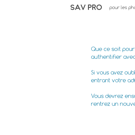
SAV PRO
pour les ph
Comment réinitialise
Que ce soit pou
authentifier avec
Si vous avez oub
entrant votre ad
Vous devrez ensui
rentrez un nouv
Conformité DSP2 pou