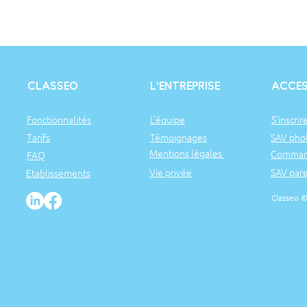
CLASSEO
L'ENTREPRISE
ACCE
Fonctionnalités
L'équipe
S'inscrir
Tarifs
Témoignages
SAV pho
Mentions légales
Command
FAQ
Vie privée
SAV par
Etablissements
Classeo 