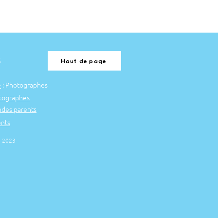
S
Haut de page
e
: Photographes
tographes
es parents
ents
© 2023