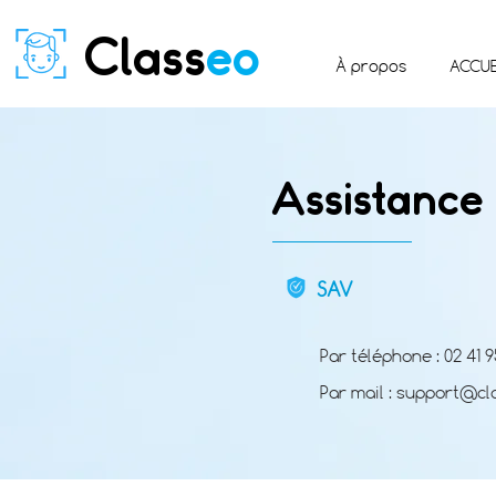
Class
eo
À propos
ACCUE
Assistance
SAV
Par téléphone : 02 41 9
Par mail :
support@cl