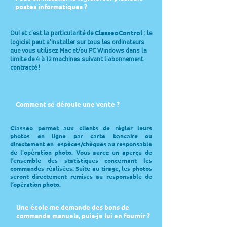
postes informatiques ?
ClasseoControl
Oui et c’est la particularité de
: le
logiciel peut s’installer sur tous les ordinateurs
que vous utilisez Mac et/ou PC Windows
dans la
limite de 4 à 12 machines
suivant l’abonnement
contracté !
Comment se déroule une vente ?
Classeo permet aux clients de régler leurs
photos en ligne par carte bancaire ou
directement en espèces/chèques au responsable
de l'opération photo. Vous aurez un aperçu de
l’ensemble des statistiques concernant les
commandes réalisées. Suite au tirage, les photos
seront directement remises au responsable de
l’opération photo.
Une école me demande des bons de
commande manuels, puis-je lui en fournir ?