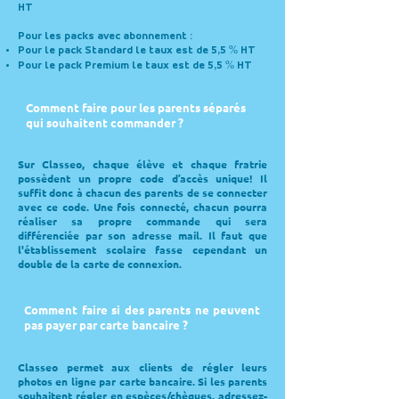
HT
Pour les packs avec abonnement :
Pour le pack Standard le taux est de 5,5 % HT
Pour le pack Premium le taux est de 5,5 % HT
Comment faire pour les parents séparés
qui souhaitent commander ?
Sur Classeo, chaque élève et chaque fratrie
possèdent un propre code d’accès unique! Il
suffit donc à chacun des parents de se connecter
avec ce code. Une fois connecté, chacun pourra
réaliser sa propre commande qui sera
différenciée par son adresse mail. Il faut que
l'établissement scolaire fasse cependant un
double de la carte de connexion.
Comment faire si des parents ne peuvent
pas payer par carte bancaire ?
Classeo permet aux clients de régler leurs
photos en ligne par carte bancaire. Si les parents
souhaitent régler en espèces/chèques, adressez-