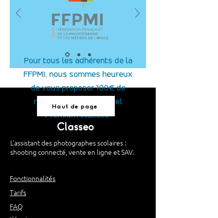
Pour tous les adhérents de la
FFPMI, nous sommes heureux
de vous proposer 100€ de
remise sur notre logiciel
Haut de page
Premium Classeo.
Classeo
L'assistant des photographes scolaires :
shooting connecté, vente en ligne et SAV.
Fonctionnalités
Tarifs
FAQ