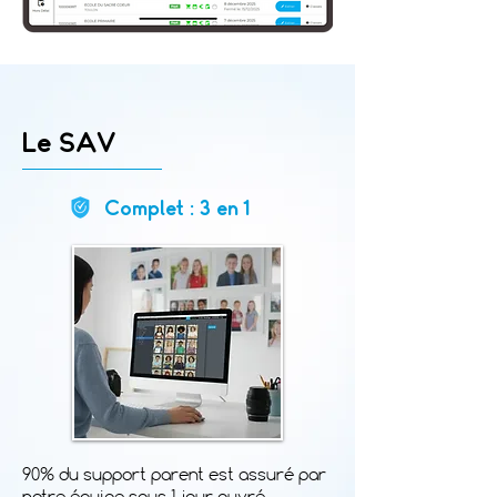
Le SAV
Complet : 3 en 1
90%
du support parent est assuré par
notre équipe sous 1 jour ouvré